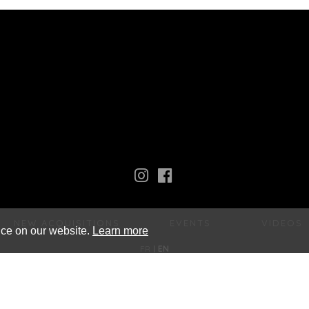
NEW ACQUISITIONS
EVENTS
VIDEOS
nce on our website.
Learn more
FR
EN
Galerie Xavier Eeckhout
xavier@xaviereeckhout.com
Tel: 01 48 00 02 11
8 bis, rue Jacques Callot - 75006 Paris