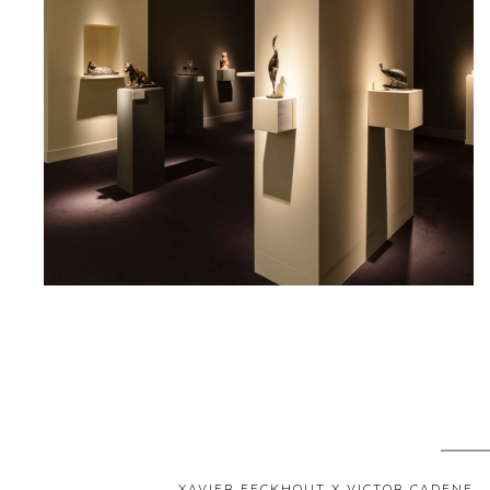
XAVIER EECKHOUT X VICTOR CADENE