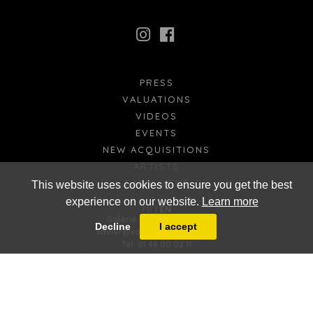
PRESS
VALUATIONS
VIDEOS
EVENTS
NEW ACQUISITIONS
ARTISTS
CATALOGUE
This website uses cookies to ensure you get the best
experience on our website.
Learn more
FR
EN
Galerie Xavier Eeckhout
Decline
I accept
xavier@xaviereeckhout.com
Tel: 01 48 00 02 11
8 bis, rue Jacques Callot - 75006 Paris