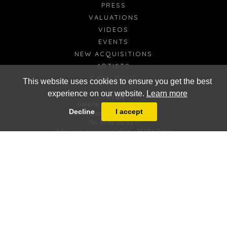
PRESS
VALUATIONS
VIDEOS
EVENTS
NEW ACQUISITIONS
ARTISTS
CATALOGUE
This website uses cookies to ensure you get the best
experience on our website.
Learn more
FR
EN
Galerie Xavier Eeckhout
Decline
I accept
xavier@xaviereeckhout.com
Tel: 01 48 00 02 11
8 bis, rue Jacques Callot - 75006 Paris