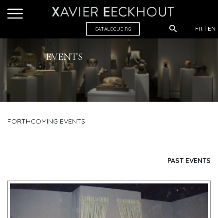
FR
EN
CATALOGUE R
G
EVENTS
FORTHCOMING EVENTS
PAST EVENTS