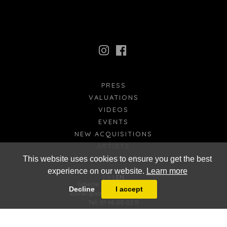
PRESS
VALUATIONS
VIDEOS
EVENTS
NEW ACQUISITIONS
ARTISTS
CATALOGUE
This website uses cookies to ensure you get the best
experience on our website.
Learn more
FR
EN
Galerie Xavier Eeckhout
Decline
I accept
xavier@xaviereeckhout.com
Tel: 01 48 00 02 11
8 bis, rue Jacques Callot - 75006 Paris