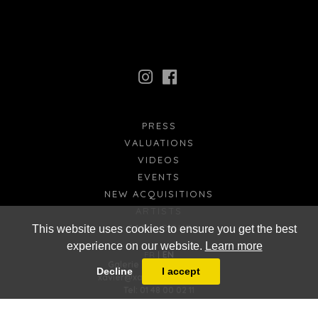
PRESS
VALUATIONS
VIDEOS
EVENTS
NEW ACQUISITIONS
ARTISTS
CATALOGUE
This website uses cookies to ensure you get the best
experience on our website.
Learn more
FR
EN
Galerie Xavier Eeckhout
Decline
I accept
xavier@xaviereeckhout.com
Tel: 01 48 00 02 11
8 bis, rue Jacques Callot - 75006 Paris