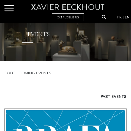
FR
EN
CATALOGUE R
G
EVENTS
FORTHCOMING EVENTS
PAST EVENTS