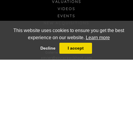
VALUATIONS
VIDEOS
EVENTS
NEW ACQUISITIONS
ARTISTS
This website uses cookies to ensure you get the best
CATALOGUE
experience on our website.
Learn more
Decline
I accept
FR
EN
Galerie Xavier Eeckhout
xavier@xaviereeckhout.com
Tel: 01 48 00 02 11
8 bis, rue Jacques Callot - 75006 Paris