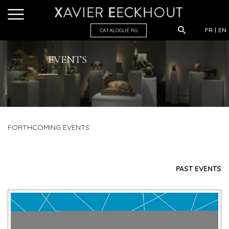
FR
EN
CATALOGUE R
G
EVENTS
FORTHCOMING EVENTS
PAST EVENTS