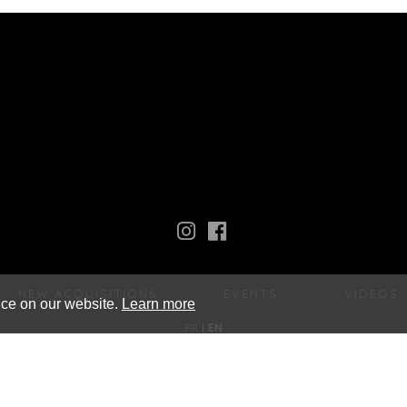
NEW ACQUISITIONS
EVENTS
VIDEOS
nce on our website.
Learn more
FR
EN
Galerie Xavier Eeckhout
xavier@xaviereeckhout.com
Tel: 01 48 00 02 11
8 bis, rue Jacques Callot - 75006 Paris