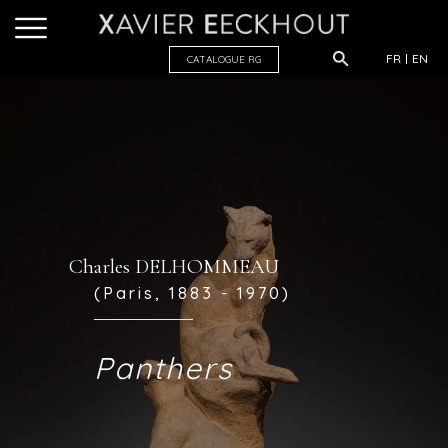
FR
EN
CATALOGUE R
G
Charles DELHOMMEAU
(Paris, 1883 - 1970)
Panthers