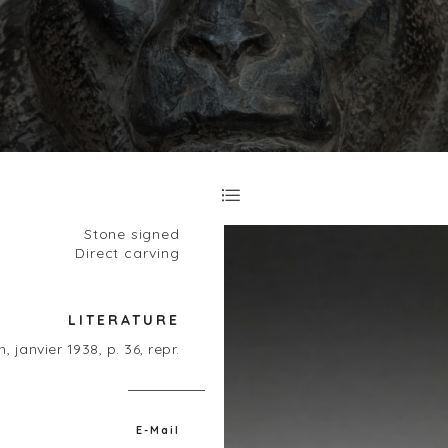
Stone signed
Direct carving
LITERATURE
, janvier 1938, p. 36, repr.
E-Mail