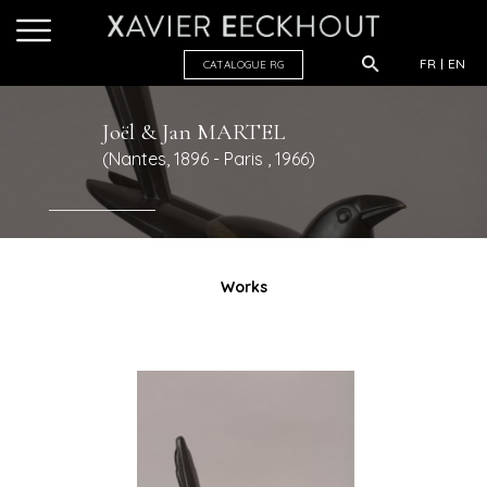
FR
EN
CATALOGUE R
G
Joël & Jan
MARTEL
(Nantes, 1896 - Paris , 1966)
Works